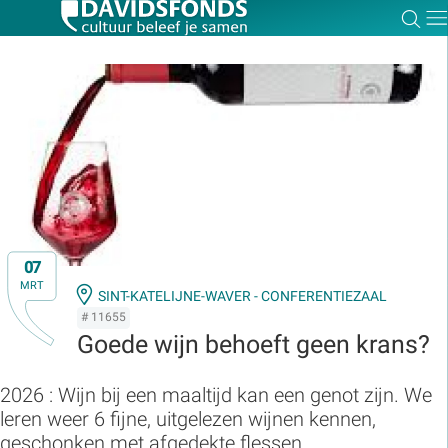
Zoe
Dir
Zoek:
Zoeken
07
MRT
SINT-KATELIJNE-WAVER - CONFERENTIEZAAL
# 11655
Goede wijn behoeft geen krans?
2026 : Wijn bij een maaltijd kan een genot zijn. We
leren weer 6 fijne, uitgelezen wijnen kennen,
geschonken met afgedekte flessen.