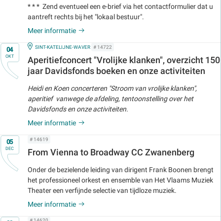
* * * Zend eventueel een e-brief via het contactformulier dat u
aantreft rechts bij het "lokaal bestuur".
Meer informatie
Op
IN
SINT-KATELIJNE-WAVER
# 14722
04
OKT
Aperitiefconcert "Vrolijke klanken", overzicht 150
jaar Davidsfonds boeken en onze activiteiten
Heidi en Koen concerteren "Stroom van vrolijke klanken",
aperitief vanwege de afdeling, tentoonstelling over het
Davidsfonds en onze activiteiten.
Meer informatie
Op
# 14619
05
DEC
From Vienna to Broadway CC Zwanenberg
Onder de bezielende leiding van dirigent Frank Boonen brengt
het professioneel orkest en ensemble van Het Vlaams Muziek
Theater een verfijnde selectie van tijdloze muziek.
Meer informatie
Op
# 14620