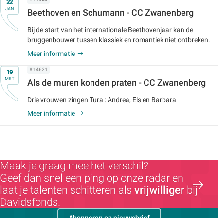
22
JAN
Beethoven en Schumann - CC Zwanenberg
Bij de start van het internationale Beethovenjaar kan de
bruggenbouwer tussen klassiek en romantiek niet ontbreken.
Meer informatie
Op
# 14621
19
MRT
Als de muren konden praten - CC Zwanenberg
Drie vrouwen zingen Tura : Andrea, Els en Barbara
Meer informatie
Maak je graag mee het verschil?
Geef dan snel een ping op onze radar en
laat je talenten schitteren als
vrijwilliger
bij
Davidsfonds.
Abonneren op nieuwsbrief