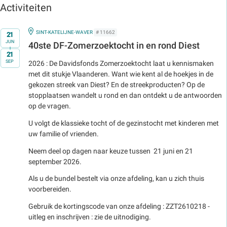
Activiteiten
Op
IN
SINT-KATELIJNE-WAVER
# 11662
21
JUN
40ste DF-Zomerzoektocht in en rond Diest
t/m
21
SEP
2026 : De Davidsfonds Zomerzoektocht laat u kennismaken
met dit stukje Vlaanderen. Want wie kent al de hoekjes in de
gekozen streek van Diest? En de streekproducten? Op de
stopplaatsen wandelt u rond en dan ontdekt u de antwoorden
op de vragen.
U volgt de klassieke tocht of de gezinstocht met kinderen met
uw familie of vrienden.
Neem deel op dagen naar keuze tussen 21 juni en 21
september 2026.
Als u de bundel bestelt via onze afdeling, kan u zich thuis
voorbereiden.
Gebruik de kortingscode van onze afdeling : ZZT2610218 -
uitleg en inschrijven : zie de uitnodiging.