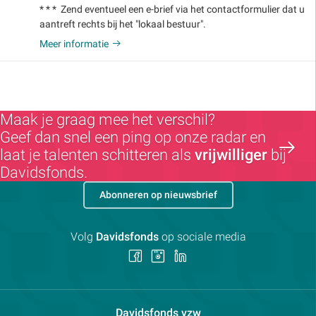
* * * Zend eventueel een e-brief via het contactformulier dat u
aantreft rechts bij het "lokaal bestuur".
Meer informatie
Maak je graag mee het verschil?
Geef dan snel een ping op onze radar en
laat je talenten schitteren als
vrijwilliger
bij
Davidsfonds.
Abonneren op nieuwsbrief
Volg
Davidsfonds
op sociale media
Volg
Volg
Volg
ons
ons
ons
op
op
op
Facebook
Instagram
LinkedIn
Contactpersoon:
Davidsfonds vzw