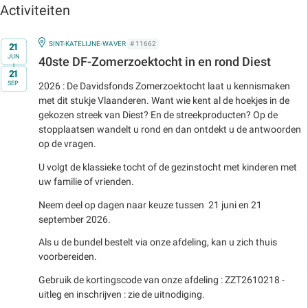
Activiteiten
Op
IN
SINT-KATELIJNE-WAVER
# 11662
21
JUN
40ste DF-Zomerzoektocht in en rond Diest
t/m
21
SEP
2026 : De Davidsfonds Zomerzoektocht laat u kennismaken
met dit stukje Vlaanderen. Want wie kent al de hoekjes in de
gekozen streek van Diest? En de streekproducten? Op de
stopplaatsen wandelt u rond en dan ontdekt u de antwoorden
op de vragen.
U volgt de klassieke tocht of de gezinstocht met kinderen met
uw familie of vrienden.
Neem deel op dagen naar keuze tussen 21 juni en 21
september 2026.
Als u de bundel bestelt via onze afdeling, kan u zich thuis
voorbereiden.
Gebruik de kortingscode van onze afdeling : ZZT2610218 -
uitleg en inschrijven : zie de uitnodiging.