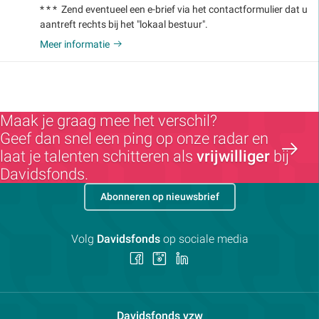
* * * Zend eventueel een e-brief via het contactformulier dat u
aantreft rechts bij het "lokaal bestuur".
Meer informatie
Maak je graag mee het verschil?
Geef dan snel een ping op onze radar en
laat je talenten schitteren als
vrijwilliger
bij
Davidsfonds.
Abonneren op nieuwsbrief
Volg
Davidsfonds
op sociale media
Volg
Volg
Volg
ons
ons
ons
op
op
op
Facebook
Instagram
LinkedIn
Contactpersoon:
Davidsfonds vzw