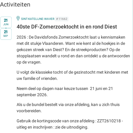
Activiteiten
Op
IN
SINT-KATELIJNE-WAVER
# 11662
21
JUN
40ste DF-Zomerzoektocht in en rond Diest
t/m
21
SEP
2026 : De Davidsfonds Zomerzoektocht laat u kennismaken
met dit stukje Vlaanderen. Want wie kent al de hoekjes in de
gekozen streek van Diest? En de streekproducten? Op de
stopplaatsen wandelt u rond en dan ontdekt u de antwoorden
op de vragen.
U volgt de klassieke tocht of de gezinstocht met kinderen met
uw familie of vrienden.
Neem deel op dagen naar keuze tussen 21 juni en 21
september 2026.
Als u de bundel bestelt via onze afdeling, kan u zich thuis
voorbereiden.
Gebruik de kortingscode van onze afdeling : ZZT2610218 -
uitleg en inschrijven : zie de uitnodiging.