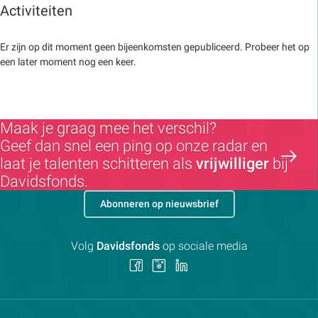
Activiteiten
Er zijn op dit moment geen bijeenkomsten gepubliceerd. Probeer het op
een later moment nog een keer.
Maak je graag mee het verschil?
Geef dan snel een ping op onze radar en
laat je talenten schitteren als
vrijwilliger
bij
Davidsfonds.
Abonneren op nieuwsbrief
Volg
Davidsfonds
op sociale media
Volg
Volg
Volg
ons
ons
ons
op
op
op
Facebook
Instagram
LinkedIn